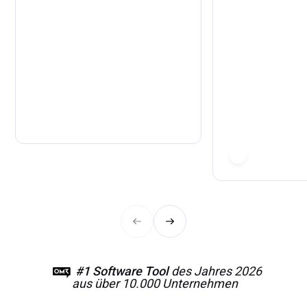
„Der Einsatz von fonio ist
"Wir sparen tä
wichtiger Bestandteil
viele Arbeits
unserer KI-Strategie!“
verbessern di
Zufriedenheit
Lars Nerenberg, Leiter
und Eigentüme
Business IT
Christa Reisenbi
Weiterlesen
Finance & HR
#1 Software Tool
des Jahres 2026
aus über 10.000 Unternehmen