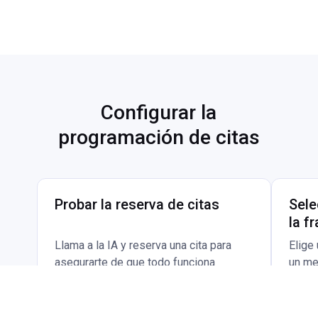
Configurar la
programación de citas
Probar la reserva de citas
Sele
la fr
Llama a la IA y reserva una cita para
Elige 
asegurarte de que todo funciona
un me
correctamente.
recib
forma