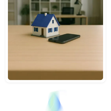
Par exemple, +33 612345678
En demandant cet appel, vous acceptez
d’être
contacté et reconnaissez
avoir lu
notre
politique de confidentialité
.