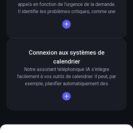
appels en fonction de l’urgence de la demande.
Il identifie les problèmes critiques, comme une
fuite d’eau, une panne de chauffage ou un
interphone défectueux, et les traite en priorité.
Cette réaction rapide aux urgences améliore la
sécurité des immeubles et augmente la
satisfaction des locataires comme des
Connexion aux systèmes de
propriétaires.
calendrier
Notre assistant téléphonique IA s’intègre
facilement à vos outils de calendrier. Il peut, par
exemple, planifier automatiquement des
rendez-vous pour des visites d’appartement ou
des états des lieux, 24h/24 et 7j/7. Les rendez-
vous confirmés sont directement inscrits dans
les agendas des collaborateurs concernés,
sans saisie manuelle.