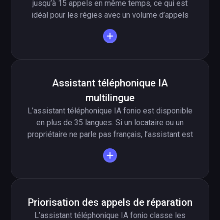
jusqu’à 15 appels en même temps, ce qui est
idéal pour les régies avec un volume d’appels
élevé. Une gestion immobilière d’environ 1 000
logements reçoit en moyenne 300 appels par
mois : prises de rendez-vous, questions sur les
décomptes de charges, signalements de
réparations ou de maintenance. En traitant
Assistant téléphonique IA
jusqu’à 15 appels en parallèle, l’assistant
multilingue
téléphonique IA garantit que toutes les
demandes importantes sont prises en charge
L’assistant téléphonique IA fonio est disponible
sans délai.
en plus de 35 langues. Si un locataire ou un
propriétaire ne parle pas français, l’assistant est
capable de dialoguer dans sa langue. La
fonction multilingue permet de changer de
langue en direct pendant l’appel, ce qui facilite
la communication dans les immeubles
internationaux ou les grandes villes.
Priorisation des appels de réparation
L’assistant téléphonique IA fonio classe les