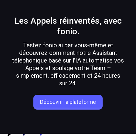
Les Appels réinventés, avec
7.10.2025
fonio.
Reconnaître les appels provenant
de l'IA : voici comment !
Testez fonio.ai par vous-même et
découvrez comment notre Assistant
Maintenant dans
6
Lecture minimale
téléphonique basé sur l'IA automatise vos
Appels et soulage votre Team –
simplement, efficacement et 24 heures
sur 24.
Découvrir la plateforme