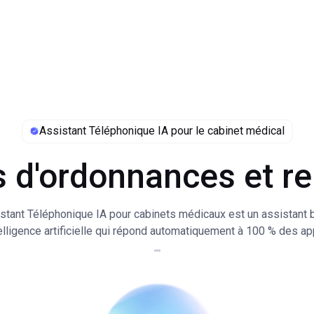
Assistant Téléphonique IA pour le cabinet médical
d'ordonnances et r
automatisés
stant Téléphonique IA pour cabinets médicaux est un assistant 
telligence artificielle qui répond automatiquement à 100 % des a
ntion accrue pour vos
entrants et aide à la gestion téléphonique des patients.
istant Téléphonique IA pour cabinets médicaux identifie les de
ment de la charge de 
es appelants, prend les rendez-vous médicaux et apporte ainsi 