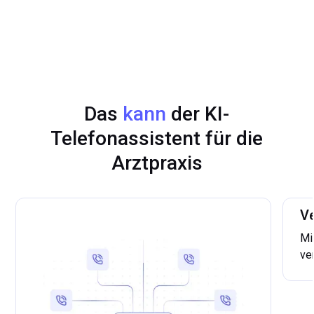
Das
kann
der KI-
Telefonassistent für die
Arztpraxis
Ve
Mi
ve
Ar
um
Te