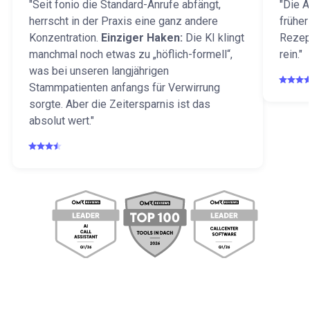
"Seit fonio die Standard-Anrufe abfängt,
"Die 
herrscht in der Praxis eine ganz andere
früher
Konzentration.
Einziger Haken:
Die KI klingt
Rezept
manchmal noch etwas zu „höflich-formell“,
rein."
was bei unseren langjährigen
Stammpatienten anfangs für Verwirrung
sorgte. Aber die Zeitersparnis ist das
absolut wert."