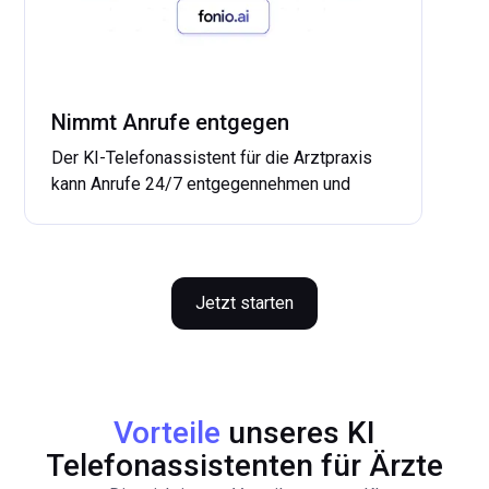
Te
Pr
in
Pr
na
Nimmt Anrufe entgegen
Der KI-Telefonassistent für die Arztpraxis
...
kann Anrufe 24/7 entgegennehmen und
Anfragen strukturieren sowie priorisieren.
Der KI-Telefonassistent für die Arztpraxis
gibt dem Anrufer Informationen zu
Praxiszeiten sowie zum behandelnden Arzt
Jetzt starten
und sammelt alle notwendigen Informationen
des Patienten, um detaillierte Auskunft zu
geben.
...
mehr
Vorteile
unseres KI
Telefonassistenten für Ärzte