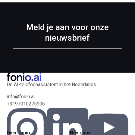
Meld je aan voor onze
nieuwsbrief
De AI-telefoonassistent in het Nederlands.
info@fonio.ai
+3197010275906
Over fonio
Navigatie