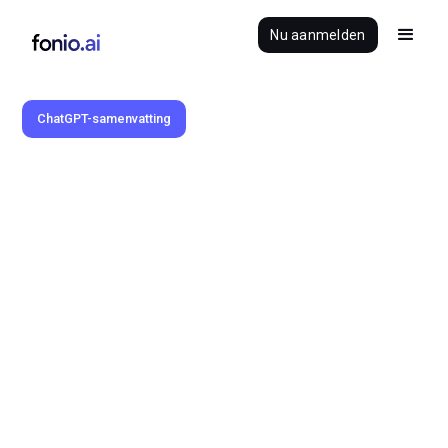
Nu aanmelden
ChatGPT-samenvatting
Benedikt Brauner
14.11.2024