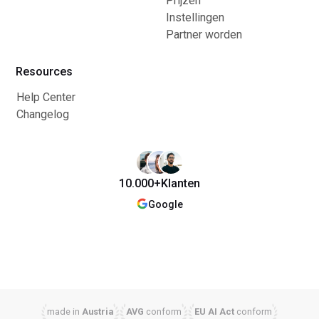
Prijzen
Instellingen
Partner worden
Resources
Help Center
Changelog
10.000+
Klanten
Google
made in
Austria
AVG
conform
EU AI Act
conform