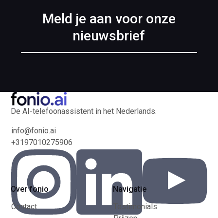
Meld je aan voor onze
nieuwsbrief
De AI-telefoonassistent in het Nederlands.
info@fonio.ai
+3197010275906
Over fonio
Navigatie
Contact
Testimonials