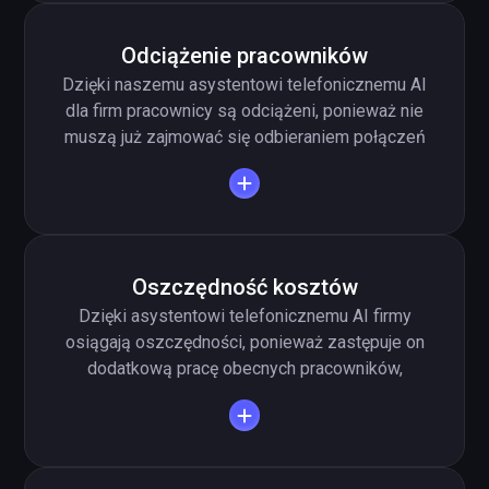
czekać. Eliminacja kolejek telefonicznych
poprawia doświadczenie klientów i zwiększa
Odciążenie pracowników
zaufanie do firmy.
Dzięki naszemu asystentowi telefonicznemu AI
dla firm pracownicy są odciążeni, ponieważ nie
muszą już zajmować się odbieraniem połączeń
i mogą skupić się na kluczowych zadaniach.
Wdrożenie asystenta telefonicznego AI
eliminuje ciągłe przerywanie pracy przez
dzwonek telefonu, a produktywność i
efektywność w firmie wzrastają. Korzystanie z
Oszczędność kosztów
asystenta telefonicznego AI przekłada się
Dzięki asystentowi telefonicznemu AI firmy
także na większą satysfakcję pracowników.
osiągają oszczędności, ponieważ zastępuje on
dodatkową pracę obecnych pracowników,
zatrudnienie i szkolenie personelu
telefonicznego oraz inne cenne zasoby.
Wdrożenie asystenta telefonicznego AI
zmniejsza również liczbę błędów w firmie oraz