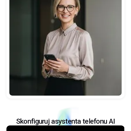
Na przykład +49123456789
Dzwoniąc, potwierdzasz nasze
kontaktujący się
i nasze
Informacje o
ochronie danych
przeczytać.
Skonfiguruj asystenta telefonu AI