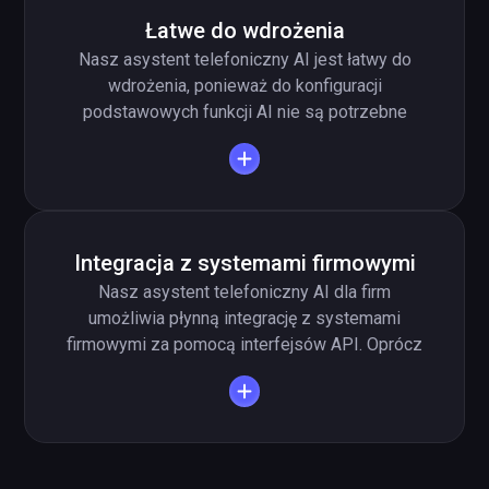
obniża koszty związane z personelem i
Łatwe do wdrożenia
działalnością operacyjną.
Nasz asystent telefoniczny AI jest łatwy do
wdrożenia, ponieważ do konfiguracji
podstawowych funkcji AI nie są potrzebne
żadne umiejętności techniczne ani
programistyczne. Najważniejsze informacje dla
asystenta wprowadza się po prostu w formie
tekstu w prompt. Dzięki naszym pomocnym
szablonom promptów asystent telefoniczny AI
Integracja z systemami firmowymi
można przygotować w kilka minut, elastycznie
Nasz asystent telefoniczny AI dla firm
dostosować i szybko zintegrować z firmą.
umożliwia płynną integrację z systemami
firmowymi za pomocą interfejsów API. Oprócz
Google Calendar i Google Drive, asystent
telefoniczny AI potrafi korzystać z systemów
CRM lub ERP, aby w trakcie rozmowy opierać
się na informacjach firmowych. Dzięki integracji
z systemami firmowymi asystent telefoniczny