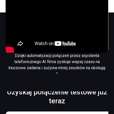
Dzięki automatyzacji połączeń przez asystenta
telefonicznego AI firma zyskuje więcej czasu na
kluczowe zadania i zużywa mniej zasobów na obsługę
telefonu. Nasz asystent telefoniczny AI dla firm fonio jest
w pełni konfigurowalny i podczas wdrożenia otrzymuje
wszystkie istotne informacje o firmie, dzięki czemu może
Uzyskaj połączenie testowe już
rzetelnie odpowiadać na pytania i realizować zgłoszenia
klientów.
teraz
Asystent telefoniczny AI dla firm jest dostępny również