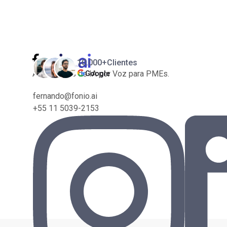
10.000+
Clientes
Assistentes de IA por Voz para PMEs.
Google
fernando@fonio.ai
+55 11 5039-2153