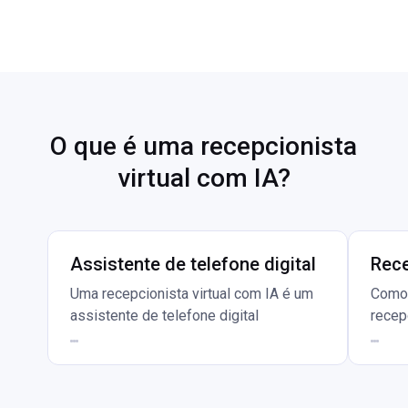
O que é uma recepcionista
virtual com IA?
Assistente de telefone digital
Rece
Uma recepcionista virtual com IA é um
Como 
assistente de telefone digital
recep
inteligente que executa autonomamente
atend
tarefas administrativas e atendimento
Após 
profissional ao cliente por telefone.
apres
Uma recepcionista virtual com IA
ela p