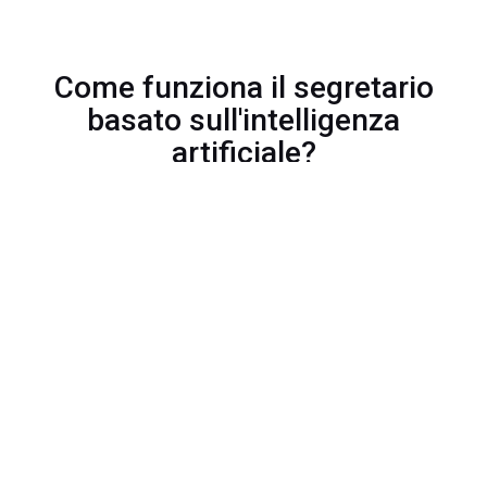
Come funziona il segretario
basato sull'intelligenza
artificiale?
1
Lascia che l'AI si occupi
delle tue chiamate
Il segretario AI funziona in modo tale
che l’assistente virtuale riceva tutte le
chiamate in arrivo, le comprenda e, di
conseguenza, esegua le azioni
richieste. Il segretario AI utilizza il