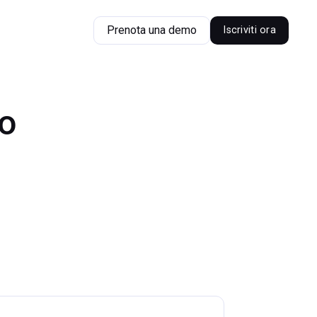
Prenota una demo
Iscriviti ora
io
n