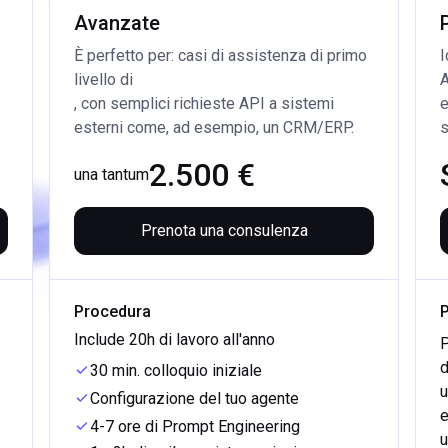
Avanzate
È perfetto per: casi di assistenza di primo 
I
livello di 
A
, con semplici richieste API a sistemi 
e
esterni come, ad esempio, un CRM/ERP.
s
2.500 €
una tantum
Prenota una consulenza
Procedura
Include 20h di lavoro all'anno
P
d
30 min. colloquio iniziale
u
Configurazione del tuo agente
e
4-7 ore di Prompt Engineering
u