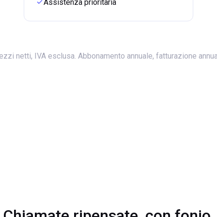
Assistenza prioritaria
ezzi netti, IVA esclusa. Abbonamento annuale, fatturazione annua
Chiamate ripensate, con fonio.