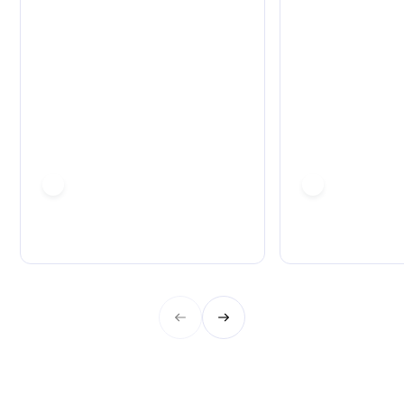
Alex Brix
Alex Koletsis
Chief Commercial Officer
Partnerships Manag