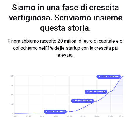
Siamo in una fase di crescita
vertiginosa. Scriviamo insieme
questa storia.
Finora abbiamo raccolto 20 milioni di euro di capitale e ci
collochiamo nell'1% delle startup con la crescita più
elevata.
11.000 customers
12k
9k
7.000 customers
6k
4.000 customers
3k
1.700 customers
0
Q3 24
Q4 24
Q1 25
Q2 25
Q3 25
Q4 25
Q1 26
Q2 26
Q3 26