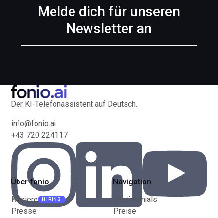
Melde dich für unseren
Newsletter an
Der KI-Telefonassistent auf Deutsch.
info@fonio.ai
+43 720 224117
Über fonio
Navigation
Karriere
Testimonials
HIRING
Presse
Preise