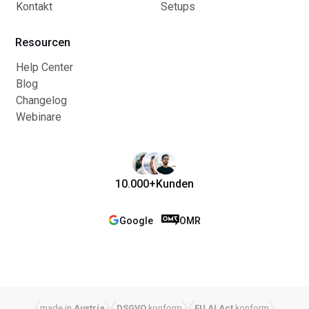
Kontakt
Setups
Resourcen
Help Center
Blog
Changelog
Webinare
10.000+
Kunden
Google
OMR
made in
Austria
DSGVO
konform
EU AI Act
konform