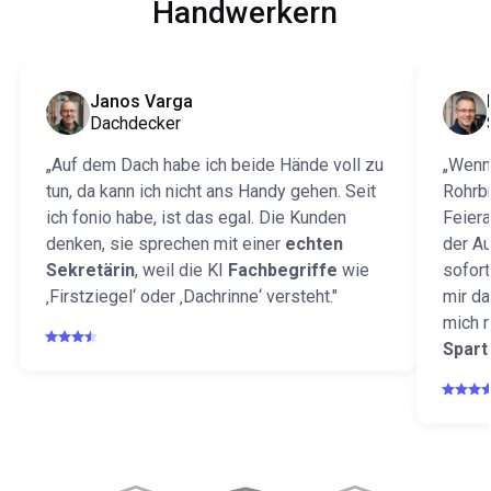
Handwerkern
Janos Varga
Dachdecker
„Auf dem Dach habe ich beide Hände voll zu
„Wenn
tun, da kann ich nicht ans Handy gehen. Seit
Rohrbr
ich fonio habe, ist das egal. Die Kunden
Feier
denken, sie sprechen mit einer
echten
der Au
Sekretärin
, weil die KI
Fachbegriffe
wie
sofort
‚Firstziegel‘ oder ‚Dachrinne‘ versteht."
mir d
mich n
Spart