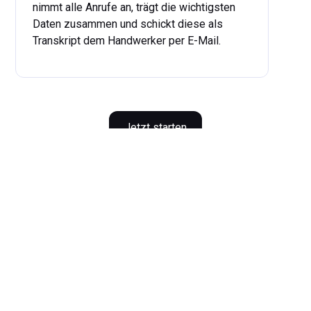
nimmt alle Anrufe an, trägt die wichtigsten
Daten zusammen und schickt diese als
Transkript dem Handwerker per E-Mail.
...
mehr
Jetzt starten
Vorteile
unseres KI
Telefonassistenten für
Handwerker
Die wichtigsten Vorteile unseres KI
Telefonassistenten für Handwerker sind die
selbstständige Terminvereinbarung und
...