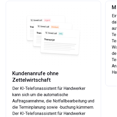
M
Ei
da
au
Te
Te
Wa
de
Te
An
Ha
Kundenanrufe ohne
Zettelwirtschaft
...
Der KI-Telefonassistent für Handwerker
kann sich um die automatische
Auftragsannahme, die Notfallbearbeitung und
die Terminplanung sowie -buchung kümmern.
Der KI-Telefonassistent für Handwerker