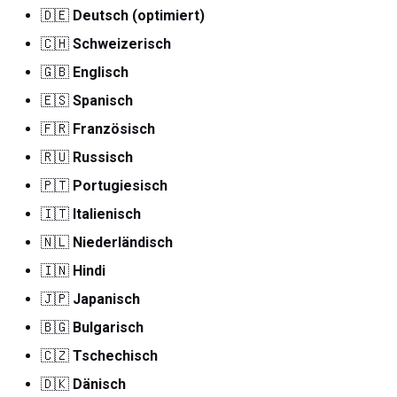
🇩🇪
Deutsch (optimiert)
🇨🇭
Schweizerisch
🇬🇧
Englisch
🇪🇸
Spanisch
🇫🇷
Französisch
🇷🇺
Russisch
🇵🇹
Portugiesisch
🇮🇹
Italienisch
🇳🇱
Niederländisch
🇮🇳
Hindi
🇯🇵
Japanisch
🇧🇬
Bulgarisch
🇨🇿
Tschechisch
🇩🇰
Dänisch