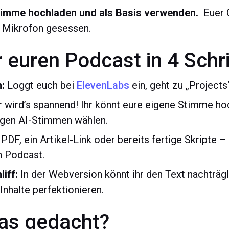
Stimme hochladen und als Basis verwenden.
Euer C
m Mikrofon gesessen.
hr euren Podcast in 4 Schr
:
Loggt euch bei
ElevenLabs
ein, geht zu „Project
 wird’s spannend! Ihr könnt eure eigene Stimme ho
igen AI-Stimmen wählen.
PDF, ein Artikel-Link oder bereits fertige Skripte –
n Podcast.
iff:
In der Webversion könnt ihr den Text nachträg
Inhalte perfektionieren.
das gedacht?