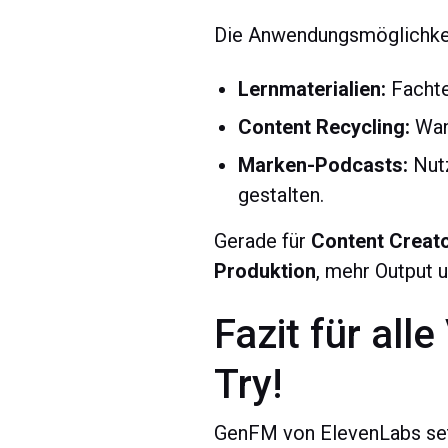
Die Anwendungsmöglichkeit
Lernmaterialien:
Fachte
Content Recycling:
Wand
Marken-Podcasts:
Nutz
gestalten.
Gerade für
Content Creat
Produktion
, mehr Output 
Fazit für all
Try!
GenFM von ElevenLabs setz