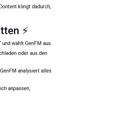
ontent klingt dadurch,
itten ⚡
s“ und wählt GenFM aus.
chladen oder aus den
 GenFM analysiert alles
lich anpassen,