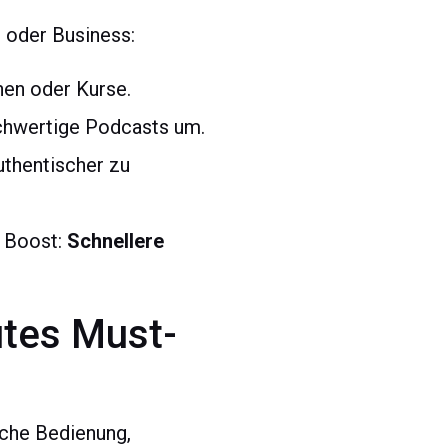
 oder Business:
nen oder Kurse.
chwertige Podcasts um.
uthentischer zu
r Boost:
Schnellere
lutes Must-
ache Bedienung,