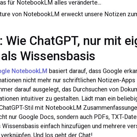
das für NotebookLM alles veränderte…
eature von NotebookLM erweckt unsere Notizen zu
 Wie ChatGPT, nur mit e
als Wissensbasis
ogle NotebookLM
basiert darauf, dass Google erkann
ationen nicht mehr nur schriftlichen Notizen-Apps 
er darauf ausgelegt, das Durchsuchen von Dokum
ionen intuitiver zu gestalten. Lädt man ein belie
 ChatGPT-Stil mit NotebookLM Zusammenfassungen
icht nur Google Docs, sondern auch PDFs, TXT-Dat
Wissensbasis einfach hinzufügen und mehrere ve
verknüpfen. Und los geht der Chat!