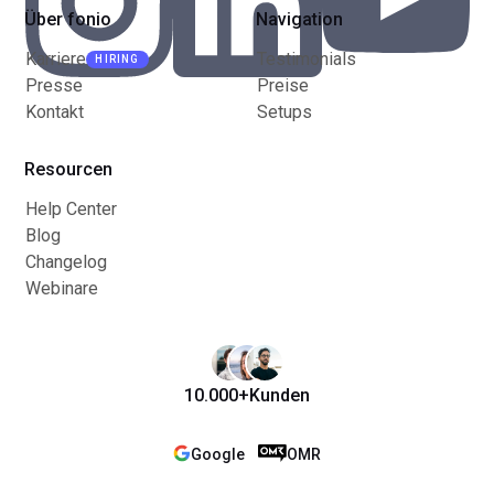
Über fonio
Navigation
Karriere
Testimonials
HIRING
Presse
Preise
Kontakt
Setups
Resourcen
Help Center
Blog
Changelog
Webinare
10.000+
Kunden
Google
OMR