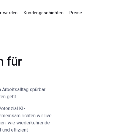
er werden
Kundengeschichten
Preise
n für
 Arbeitsalltag spürbar
ren geht.
Potenzial KI-
emeinsam richten wir live
igen, wie wiederkehrende
 und effizient