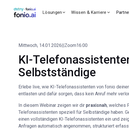
Lösungen
Wissen & Karriere
Partn
Mittwoch
,
14.01.2026
|
|
Zoom
16:00
KI-Telefonassistente
Selbstständige
Erlebe live, wie KI-Telefonassistenten von fonio deinen
entlasten und dafür sorgen, dass kein Anruf mehr verlo
In diesem Webinar zeigen wir dir
praxisnah
, welches 
Telefonassistenten speziell für Selbständige haben. G
einen vollständigen KI-Telefonassistenten ein und ze
Anfragen automatisch angenommen, strukturiert erfasst