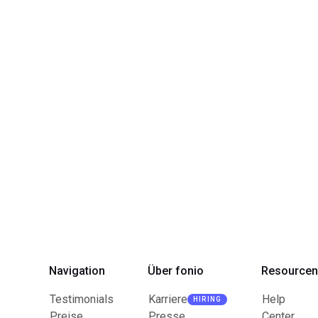
Navigation
Über fonio
Resource
Testimonials
Karriere
Help
HIRING
Preise
Presse
Center