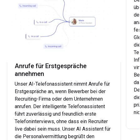
Kandidaten detaillierte Auskunft zu geben.
üb
de
an
fe
Gl
di
Te
In
Anrufe für Erstgespräche
vi
annehmen
Be
da
Unser AI-Telefonassistent nimmt Anrufe für
De
Erstgespräche an, wenn Bewerber bei der
di
Recruiting-Firma oder dem Unternehmen
pr
anrufen. Der intelligente Telefonassistent
ni
führt zuverlässig und freundlich erste
Telefoninterviews, ohne dass ein Recruiter
...
live dabei sein muss. Unser AI Assistent für
die Personalvermittlung begrüßt den