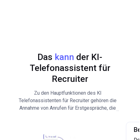
Das
kann
der KI-
Telefonassistent für
Recruiter
Zu den Hauptfunktionen des KI
Telefonassistenten für Recruiter gehören die
Annahme von Anrufen für Erstgespräche, die
...
Bewerberbewertung mit vorprogrammierten
Fragen und die Terminplanung für
B
Vorstellungsgespräche. Der KI
Telefonassistent für Recruiter ist in der Lage,
De