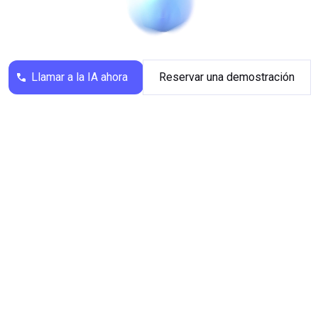
...
Telefonassistenten gewinnen Recruiter wertvolle
Zeit, um sich auf die Bewerbungsgespräche mit
den tatsächlich qualifizierten Bewerbern zu
konzentrieren.
Llamar a la IA ahora
Reservar una demostración
Unser KI Telefonassistent verbessert die
Candidate Experience und die Zufriedenheit des
Recruiter-Teams, da Bewerber sofort eine
Rückmeldung erhalten und Recruiter weniger
manuelle Arbeit im Bewerbungsprozess haben.
Durch intelligente Gesprächsführung,
automatisierte Datenerfassung und nahtlose
Integration in bestehende HR-Systeme wird die
gesamte Personalvermittlung durch den
intelligenten Assistenten effizienter. Unser KI
Telefonassistent ist für Recruiting-Teams, HR-
Teams, Recruiting-Firmen und Recruiting-
Unternehmen geeignet.