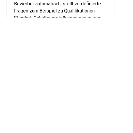
Bewerber automatisch, stellt vordefinierte
Fragen zum Beispiel zu Qualifikationen,
Standort, Gehaltsvorstellungen sowie zum
Werdegang, reagiert dynamisch auf
Antworten und beantwortet Standardfragen.
...
mehr
Jetzt starten
Vorteile
unseres KI
Telefonassistenten für
Recruiter
Die wichtigsten Vorteile unseres KI