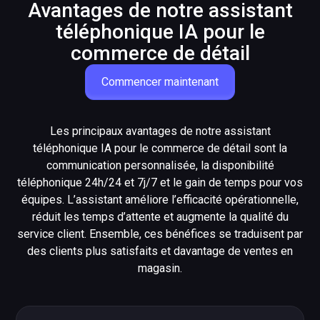
commande vers la bonne personne
peut pa
Avantages de notre assistant
de contact.
l’assis
téléphonique IA pour le
intelli
commerce de détail
exemple
personn
Commencer maintenant
Les principaux avantages de notre assistant
téléphonique IA pour le commerce de détail sont la
communication personnalisée, la disponibilité
téléphonique 24h/24 et 7j/7 et le gain de temps pour vos
équipes. L’assistant améliore l’efficacité opérationnelle,
réduit les temps d’attente et augmente la qualité du
service client. Ensemble, ces bénéfices se traduisent par
des clients plus satisfaits et davantage de ventes en
magasin.