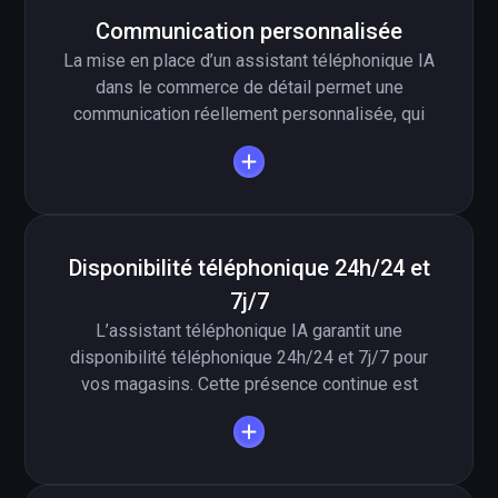
Communication personnalisée
La mise en place d’un assistant téléphonique IA
dans le commerce de détail permet une
communication réellement personnalisée, qui
s’adapte aux besoins de chaque client.
L’assistant est capable de recommander les
bons produits et d’appeler les clients par leur
nom grâce à l’historique des appels. Cette
communication sur mesure via l’assistant virtuel
Disponibilité téléphonique 24h/24 et
crée une relation plus chaleureuse, renforce la
7j/7
fidélité à votre enseigne et améliore
l’expérience d’achat globale.
L’assistant téléphonique IA garantit une
disponibilité téléphonique 24h/24 et 7j/7 pour
vos magasins. Cette présence continue est
essentielle pour les commerces physiques, afin
de rester joignables après la fermeture, le
dimanche, les jours fériés et en période de forte
affluence. Cette accessibilité permanente