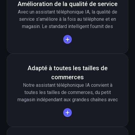
Amélioration de la qualité de service
Avec un assistant téléphonique IA, la qualité de
service s’améliore à la fois au téléphone et en
magasin. Le standard intelligent fournit des
informations claires et cohérentes, ce qui réduit
la frustration des clients et rend l’expérience
plus fluide. Le commerçant se distingue ainsi
de la concurrence grâce à un service client plus
professionnel et plus disponible.
Adapté à toutes les tailles de
commerces
Notre assistant téléphonique IA convient à
toutes les tailles de commerces, du petit
magasin indépendant aux grandes chaînes avec
de nombreuses filiales. Les petites et
moyennes enseignes peuvent améliorer leur
service client sans devoir embaucher du
personnel supplémentaire. Les grands