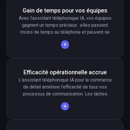
augmente la satisfaction client, car chaque
Gain de temps pour vos équipes
appel et chaque demande sont traités sans
Avec l’assistant téléphonique IA, vos équipes
délai.
gagnent un temps précieux : elles passent
moins de temps au téléphone et peuvent se
concentrer sur les clients présents en magasin.
L’assistant téléphonique intelligent de fonio
répond de manière fiable, réagit plus vite qu’un
employé humain et peut gérer plusieurs appels
en parallèle. Résultat : moins d’attente au
Efficacité opérationnelle accrue
téléphone et plus de conseils en rayon.
L’assistant téléphonique IA pour le commerce
de détail améliore l’efficacité de tous vos
processus de communication. Les tâches
répétitives au téléphone sont automatisées, ce
qui libère des ressources internes. Vos équipes
consacrent davantage de temps au conseil et à
la vente, tandis que l’assistant IA s’occupe des
questions standard et des appels simples.