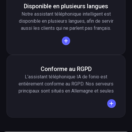
détaillants, eux, bénéficient d’un assistant IA qui
Disponible en plusieurs langues
traite les appels de plusieurs points de vente
Notre assistant téléphonique intelligent est
de manière standardisée.
disponible en plusieurs langues, afin de servir
aussi les clients qui ne parlent pas français.
L’assistant téléphonique fonio maîtrise plus de
35 langues, dont le français, l’allemand, l’anglais
et l’espagnol. Grâce à la détection de langue,
l’assistant IA reconnaît automatiquement la
langue de l’appelant et répond dans la langue
Conforme au RGPD
adéquate – idéal pour les zones touristiques ou
L’assistant téléphonique IA de fonio est
les enseignes internationales.
entièrement conforme au RGPD. Nos serveurs
principaux sont situés en Allemagne et seules
les données strictement nécessaires sont
stockées. Sur demande, nous supprimons
immédiatement les données des appelants.
Nous accordons une grande importance à la
protection des données personnelles des