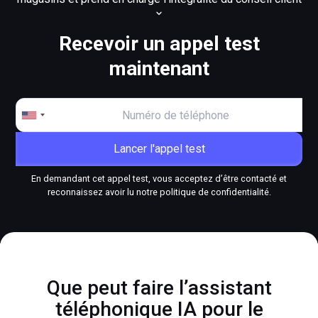
par téléphone. Le système comprend les demandes des
appelants, répond directement aux questions simples et
Recevoir un appel test
transfère les appels plus complexes au bon
maintenant
collaborateur.
L’assistant téléphonique IA de fonio pour le commerce
de détail convient aussi bien aux supermarchés,
discounters, magasins de prêt-à-porter, enseignes
d’électronique, magasins de meubles qu’aux magasins de
bricolage. Le standard intelligent est entièrement
En demandant cet appel test, vous acceptez d’être contacté et
personnalisable et peut être adapté à chaque magasin,
reconnaissez avoir lu notre politique de confidentialité.
chaque chaîne et chaque point de vente.
Que peut faire l’assistant
téléphonique IA pour le