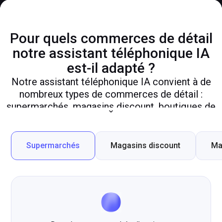
clients de votre commerce de détail.
Pour quels commerces de détail
notre assistant téléphonique IA
est-il adapté ?
Notre assistant téléphonique IA convient à de
nombreux types de commerces de détail :
supermarchés, magasins discount, boutiques de
vêtements, magasins d’électronique, enseignes de
meubles, magasins de bricolage, épiceries fines,
magasins de décoration, fleuristes et magasins de
Supermarchés
Magasins discount
Ma
sport. L’assistant s’adapte au positionnement de
chaque enseigne et à la taille de chaque réseau.