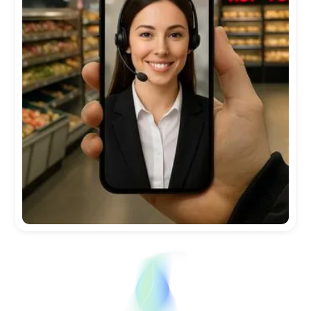
Par exemple, +33 612345678
En demandant cet appel, vous acceptez
d’être
contacté et reconnaissez
avoir lu
notre
politique de confidentialité
.