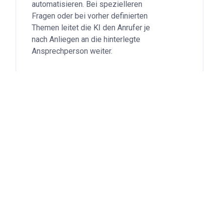
automatisieren. Bei spezielleren
Fragen oder bei vorher definierten
Themen leitet die KI den Anrufer je
nach Anliegen an die hinterlegte
Ansprechperson weiter.
...
mehr
04
Typische Einsatzgebiete
Die typischen Einsatzgebiete eines
KI Telefonservices sind der
Kundenservice oder die Rezeption
zur Terminverwaltung und zur
Beantwortung von FAQs, wie zum
Beispiel Fragen zum Lieferstatus
eines Produkts oder zu