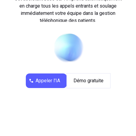
en charge tous les appels entrants et soulage
immédiatement votre équipe dans la gestion
téléphonique des patients.
Cet assistant basé sur l'IA prend automatiquement
...
tous les appels entrants et soulage
immédiatement votre équipe dans la gestion
téléphonique des patients. L'assistant
téléphonique intelligent basé sur l'IA de fonio est
un assistant numérique qui s'adapte facilement aux
cabinets médicaux. Les fonctionnalités d'un
assistant téléphonique basé sur l'IA comprennent
Appeler l'IA
Démo gratuite
notamment la gestion des rendez-vous et la
réponse aux questions concernant le cabinet
médical.
Wir bieten mit unserem AI Assistenten einen
günstigen KI Telefonservice bei bester Leistung.
Die KI ist rund um die Uhr erreichbar und verringert
Wartezeiten durch die Möglichkeit, bis zu 15