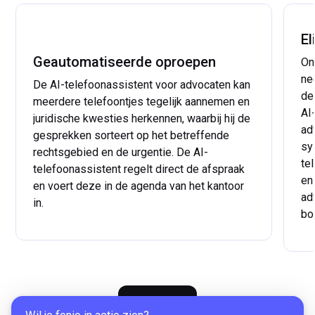
El
Geautomatiseerde oproepen
On
ne
De AI-telefoonassistent voor advocaten kan
de
meerdere telefoontjes tegelijk aannemen en
AI
juridische kwesties herkennen, waarbij hij de
ad
gesprekken sorteert op het betreffende
sy
rechtsgebied en de urgentie. De AI-
te
telefoonassistent regelt direct de afspraak
en
en voert deze in de agenda van het kantoor
ad
in.
bo
...
meer
...
Nu testen