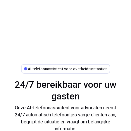
AI-telefoonassistent voor overheidsinstanties
24/7 bereikbaar voor uw
gasten
Maakt een einde aan
Onze AI-telefoonassistent voor advocaten neemt
24/7 automatisch telefoontjes van je cliënten aan,
tijdrovende telefoonstoringen
begrijpt de situatie en vraagt om belangrijke
informatie.