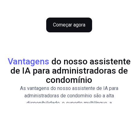
Começar agora
Vantagens
do nosso assistente
de IA para administradoras de
condomínio
As vantagens do nosso assistente de IA para
administradoras de condomínio são a alta
disponibilidade, o suporte multilíngue, a
...
priorização das ligações, como o
reconhecimento de solicitações de reparo, e a
integração com sistemas de agenda.
As