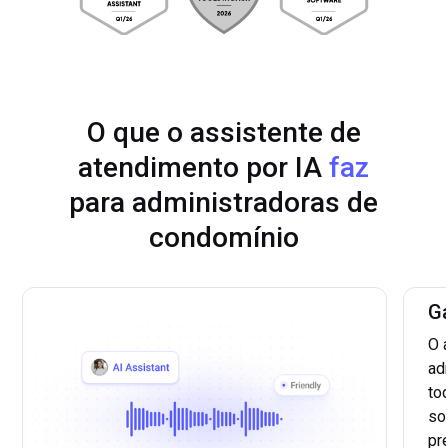
O que o assistente de
atendimento por IA
faz
para administradoras de
condomínio
Ga
O 
ad
to
so
pr