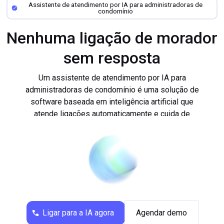
Assistente de atendimento por IA para administradoras de
condomínio
Nenhuma ligação de morador
sem resposta
Filtro inteligente para
Um assistente de atendimento por IA para
administradoras de condomínio é uma solução de
situações de conflito com
software baseada em inteligência artificial que
moradores
atende ligações automaticamente e cuida de
demandas como questões de locação, chamados
Disponível 24h sem plantão
de manutenção e dúvidas sobre rateio de
despesas condominiais.
caro
A fonio é uma das principais provedoras de
...
assistentes de atendimento por IA para todo tipo
de empresa. A configuração leva poucos minutos e
o assistente já está pronto para atender. Nosso
assistente de atendimento por IA para
Ligar para a IA agora
Agendar demo
administradoras de condomínio garante alta