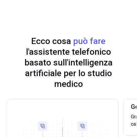
Ecco cosa
può fare
l'assistente telefonico
basato sull'intelligenza
artificiale per lo studio
medico
Ge
Gra
ca
sul