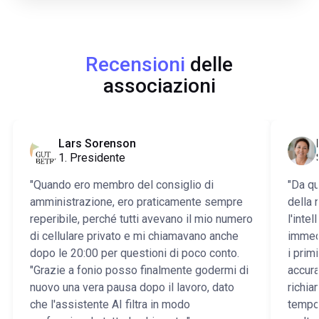
Recensioni
delle
associazioni
Lars Sorenson
1. Presidente
"Quando ero membro del consiglio di
"Da qu
amministrazione, ero praticamente sempre
della 
reperibile, perché tutti avevano il mio numero
l'inte
di cellulare privato e mi chiamavano anche
immedi
dopo le 20:00 per questioni di poco conto.
i prim
"Grazie a fonio posso finalmente godermi di
accura
nuovo una vera pausa dopo il lavoro, dato
richi
che l'assistente AI filtra in modo
tempo