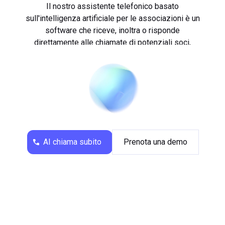
Il nostro assistente telefonico basato
sull'intelligenza artificiale per le associazioni è un
software che riceve, inoltra o risponde
direttamente alle chiamate di potenziali soci,
Grazie al suo assistente telefonico basato
sponsor e membri dell'associazione.
sull'intelligenza artificiale, fonio fornisce ogni
...
giorno un supporto telefonico professionale a
centinaia di PMI.
L'assistente telefonico basato sull'intelligenza
artificiale per le associazioni risponde alle
chiamate, fissa gli appuntamenti e, in casi
AI chiama subito
Prenota una demo
particolari, inoltra le chiamate alla segreteria o a un
membro dell'associazione. Ciò consente di ridurre
il carico di lavoro legato alle attività amministrative
di routine, come ad esempio l'elaborazione delle
richieste di adesione o delle richieste da parte
della stampa.