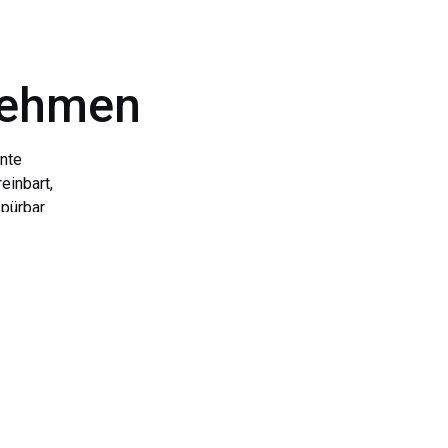
nehmen
ente
einbart,
spürbar
ernehmen
n uns,
nser KI
aben wie
 Fragen
d der
t zur
uf ihre