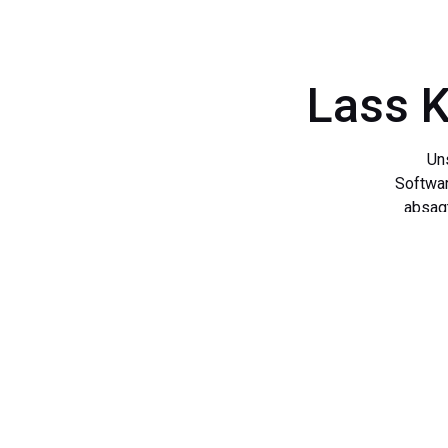
Lass 
Uns
Softwar
absagt
fonio i
und i
...
darunt
Telefon
zum Be
(Öff
Ein 
Senkun