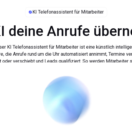
KI Telefonassistent für Mitarbeiter
KI deine Anrufe über
er KI Telefonassistent für Mitarbeiter ist eine künstlich intellig
e, die Anrufe rund um die Uhr automatisiert annimmt, Termine ver
 oder verschiebt und Leads qualifiziert. So werden Mitarbeiter 
st eine Plattform, die sich auf KI-unterstützte Assistenz für Unt
entlastet.
hre Mitarbeiter spezialisiert hat. Mehr als 2.000 Kunden vertraue
er viele KMUs und größere Unternehmen in fast allen Branchen. U
assistent für Mitarbeiter ist ein smarter Helfer bei Routineaufg
ispiel der Terminverwaltung, der Klärung von häufig gestellten
nungszeiten, Anfahrt, Warenannahme, Standardprozesse etc.) un
Qualifizierung von Leads.
KI Telefonassistent für Mitarbeiter verbessert die Effizienz, träg
g der Personalkosten bei und ermöglicht es Mitarbeitern, sich a