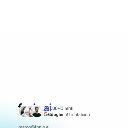
10.000+
Clienti
L'assistente telefonico AI in italiano.
Google
marco@fonio.ai