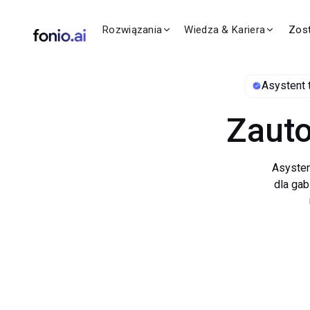
Rozwiązania
Wiedza & Kariera
Zos
Asystent 
Zauto
telef
Asysten
dla gab
Dzięki 
...
stomato
Nasz
rece
odwoły