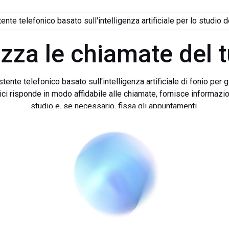
ente telefonico basato sull'intelligenza artificiale per lo studio d
zza le chiamate del t
tente telefonico basato sull'intelligenza artificiale di fonio per g
ici risponde in modo affidabile alle chiamate, fornisce informazio
studio e, se necessario, fissa gli appuntamenti.
e all'assistente telefonico basato sull'intelligenza artificiale, gli
tici vedono alleggerito il proprio carico di lavoro e le chiamate 
e rapidamente, aumentando così la soddisfazione sia del perso
dei pazienti.
stro assistente telefonico basato sull'intelligenza artificiale si o
o la reception degli studi dentistici, della gestione degli appunt
zioni e cancellazioni), delle risposte alle domande e della racco
e dei pazienti al telefono. L'assistente telefonico basato sull'int
iale viene configurato su misura per lo studio dentistico. In ques