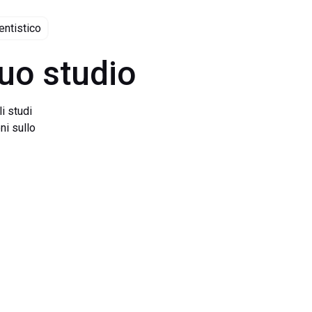
entistico
uo studio
li studi
ni sullo
 studi
vengono
nale che
ccupa,
amenti
lta delle
elligenza
to modo,