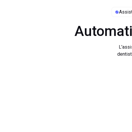
Assist
Automati
L'assis
dentist
Grazi
...
dentis
rispost
Il no
press
(prenota
richiest
artific