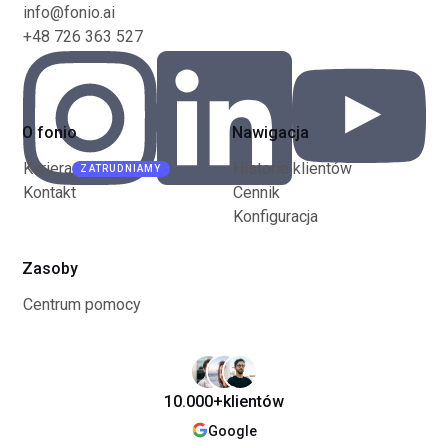
info@fonio.ai
+48 726 363 527
O fonio
Nawigacja
Kariera
Historie klientów
ZATRUDNIAMY
Kontakt
Cennik
Konfiguracja
Zasoby
Centrum pomocy
10.000+
klientów
Google