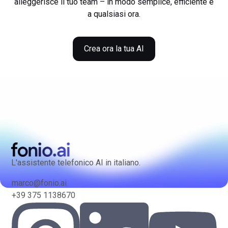
alleggerisce il tuo team – in modo semplice, efficiente e
a qualsiasi ora.
Crea ora la tua AI
L'assistente telefonico AI in italiano.
marco@fonio.ai
+39 375 1138670